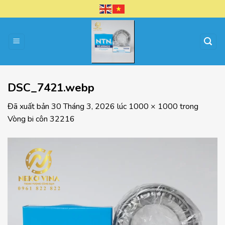
Chuyển
đến
nội
dung
DSC_7421.webp
Đã xuất bản
30 Tháng 3, 2026
lúc
1000 × 1000
trong
Vòng bi côn 32216