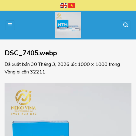
Chuyển
đến
nội
dung
DSC_7405.webp
Đã xuất bản
30 Tháng 3, 2026
lúc
1000 × 1000
trong
Vòng bi côn 32211