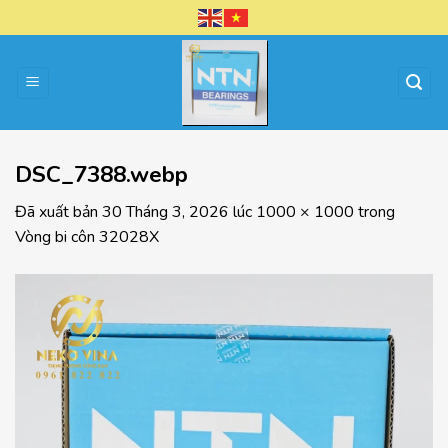
Chuyển
đến
nội
dung
DSC_7388.webp
Đã xuất bản
30 Tháng 3, 2026
lúc
1000 × 1000
trong
Vòng bi côn 32028X