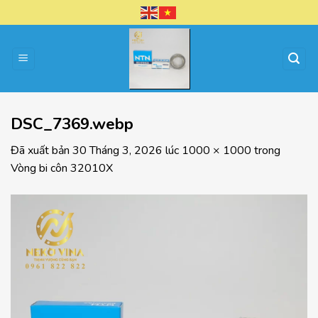
Chuyển
đến
nội
dung
DSC_7369.webp
Đã xuất bản
30 Tháng 3, 2026
lúc
1000 × 1000
trong
Vòng bi côn 32010X