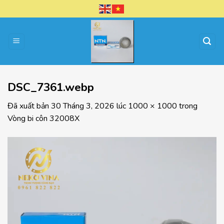
Chuyển
đến
nội
dung
DSC_7361.webp
Đã xuất bản
30 Tháng 3, 2026
lúc
1000 × 1000
trong
Vòng bi côn 32008X