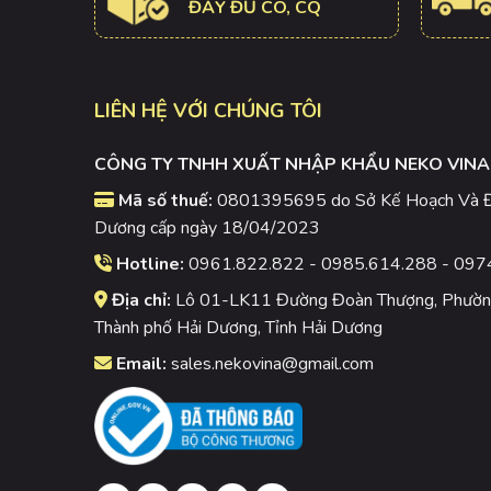
ĐẦY ĐỦ CO, CQ
LIÊN HỆ VỚI CHÚNG TÔI
CÔNG TY TNHH XUẤT NHẬP KHẨU NEKO VINA
Mã số thuế:
0801395695 do Sở Kế Hoạch Và Đầ
Dương cấp ngày 18/04/2023
Hotline:
0961.822.822 - 0985.614.288 - 097
Địa chỉ:
Lô 01-LK11 Đường Đoàn Thượng, Phường
Thành phố Hải Dương, Tỉnh Hải Dương
Email:
sales.nekovina@gmail.com