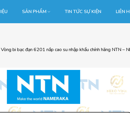
HIỆU
SẢN PHẨM
TIN TỨC SỰ KIỆN
LIÊN 
g
Vòng bi bạc đạn 6201 nắp cao su nhập khẩu chính hãng NTN – Nhật