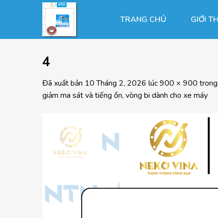
Chuyển
đến
TRANG CHỦ
GIỚI T
nội
dung
4
Đã xuất bản
10 Tháng 2, 2026
lúc
900 × 900
tron
giảm ma sát và tiếng ồn, vòng bi dành cho xe máy