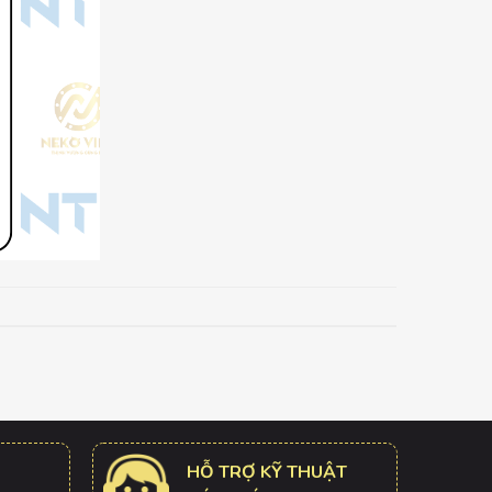
HỖ TRỢ KỸ THUẬT