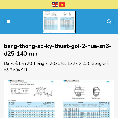
Chuyển
đến
nội
dung
bang-thong-so-ky-thuat-goi-2-nua-sn6-
d25-140-min
Đã xuất bản
28 Tháng 7, 2025
lúc
1227 × 835
trong
Gối
đỡ 2 nữa SN