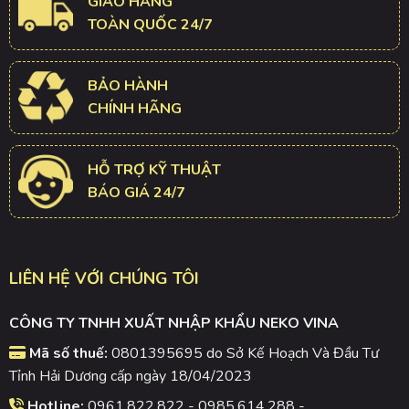
GIAO HÀNG
TOÀN QUỐC 24/7
BẢO HÀNH
CHÍNH HÃNG
HỖ TRỢ KỸ THUẬT
BÁO GIÁ 24/7
LIÊN HỆ VỚI CHÚNG TÔI
CÔNG TY TNHH XUẤT NHẬP KHẨU NEKO VINA
Mã số thuế:
0801395695 do Sở Kế Hoạch Và Đầu Tư
Tỉnh Hải Dương cấp ngày 18/04/2023
Hotline:
0961.822.822 - 0985.614.288 -